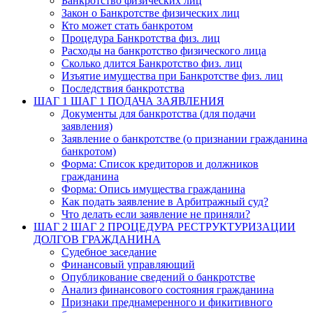
Банкротство физических лиц
Закон о Банкротстве физических лиц
Кто может стать банкротом
Процедура Банкротства физ. лиц
Расходы на банкротство физического лица
Сколько длится Банкротство физ. лиц
Изъятие имущества при Банкротстве физ. лиц
Последствия банкротства
ШАГ 1
ШАГ 1 ПОДАЧА ЗАЯВЛЕНИЯ
Документы для банкротства (для подачи
заявления)
Заявление о банкротстве (о признании гражданина
банкротом)
Форма: Список кредиторов и должников
гражданина
Форма: Опись имущества гражданина
Как подать заявление в Арбитражный суд?
Что делать если заявление не приняли?
ШАГ 2
ШАГ 2 ПРОЦЕДУРА РЕСТРУКТУРИЗАЦИИ
ДОЛГОВ ГРАЖДАНИНА
Судебное заседание
Финансовый управляющий
Опубликование сведений о банкротстве
Анализ финансового состояния гражданина
Признаки преднамеренного и фикитивного