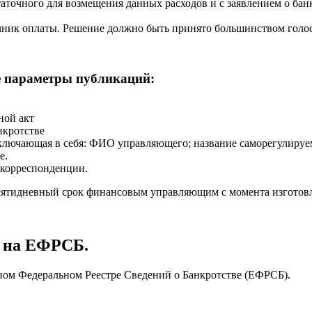
аточного для возмещения данных расходов и с заявлением о банкр
чник оплаты. Решение должно быть принято большинством голос
е параметры публикаций:
ной акт
нкротстве
чающая в себя: ФИО управляющего; название саморегулируемой 
е.
 корреспонденции.
сятидневный срок финансовым управляющим с момента изготовле
е на ЕФРСБ.
ном Федеральном Реестре Сведений о Банкротстве (ЕФРСБ).