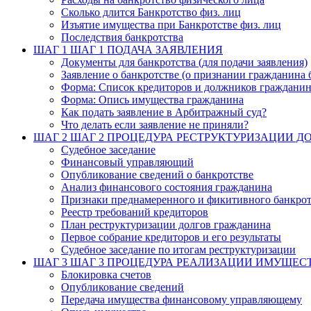
Сколько длится Банкротство физ. лиц
Изъятие имущества при Банкротстве физ. лиц
Последствия банкротства
ШАГ 1
ШАГ 1 ПОДАЧА ЗАЯВЛЕНИЯ
Документы для банкротства (для подачи заявления)
Заявление о банкротстве (о признании гражданина 
Форма: Список кредиторов и должников граждани
Форма: Опись имущества гражданина
Как подать заявление в Арбитражный суд?
Что делать если заявление не приняли?
ШАГ 2
ШАГ 2 ПРОЦЕДУРА РЕСТРУКТУРИЗАЦИИ Д
Судебное заседание
Финансовый управляющий
Опубликование сведений о банкротстве
Анализ финансового состояния гражданина
Признаки преднамеренного и фикитивного банкрот
Реестр требований кредиторов
План реструктуризации долгов гражданина
Первое собрание кредиторов и его результаты
Судебное заседание по итогам реструктуризации
ШАГ 3
ШАГ 3 ПРОЦЕДУРА РЕАЛИЗАЦИИ ИМУЩЕС
Блокировка счетов
Опубликование сведений
Передача имущества финансовому управляющему