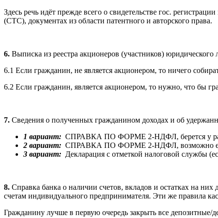
Здесь речь идёт прежде всего о свидетельстве гос. регистраци
(СТС), документах из области патентного и авторского права.
6.
Выписка из реестра акционеров (участников) юридического л
6.1 Если гражданин, не является акционером, то ничего собира
6.2 Если гражданин, является акционером, то нужно, что бы гр
7.
Сведения о полученных гражданином доходах и об удержанны
1 вариант:
СПРАВКА ПО ФОРМЕ 2-НДФЛ, берется у рабо
2 вариант:
СПРАВКА ПО ФОРМЕ 2-НДФЛ, возможно есть до
3 вариант:
Декларация с отметкой налоговой службы (е
8.
Справка банка о наличии счетов, вкладов и остатках на них
счетам индивидуального предпринимателя. Эти же правила кас
Гражданину лучше в первую очередь закрыть все депозитные/де