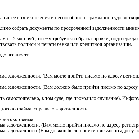
ние её возникновения и неспособность гражданина удовлетвори
ходимо собрать документы по просроченной задолженности миним
ам на 2 млн руб., то ему требуется собрать справки, подтверж
ствовать подписи и печати банка или кредитной организации.
адолженности.
мма задолженности. (Вам могло
прийти
письмо по адресу регист
ма задолженности. (Вам должно было прийти письмо по адресу
 самостоятельно, в том суде, где проходило слушание). Информ
 договор займа, справка о задолженности.
 договор займа.
ма задолженности. (Вам могло
прийти
письмо по адресу регист
ма задолженности(Вам должно было прийти письмо по адресу р