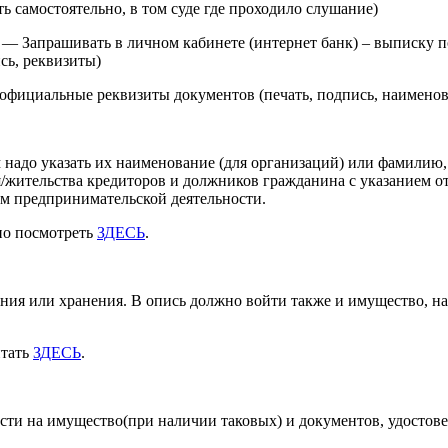
 самостоятельно, в том суде где проходило слушание)
— Запрашивать в личном кабинете (интернет банк) – выписку по 
сь, реквизиты)
 официальные реквизиты документов (печать, подпись, наимен
надо указать их наименование (для организаций) или фамилию, 
я/жительства кредиторов и должников гражданина с указанием о
ом предпринимательской деятельности.
но посмотреть
ЗДЕСЬ
.
ния или хранения. В опись должно войти также и имущество, на
итать
ЗДЕСЬ
.
ти на имущество(при наличии таковых) и документов, удостове