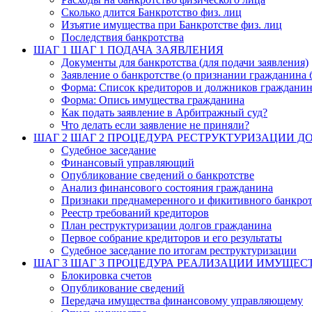
Сколько длится Банкротство физ. лиц
Изъятие имущества при Банкротстве физ. лиц
Последствия банкротства
ШАГ 1
ШАГ 1 ПОДАЧА ЗАЯВЛЕНИЯ
Документы для банкротства (для подачи заявления)
Заявление о банкротстве (о признании гражданина 
Форма: Список кредиторов и должников граждани
Форма: Опись имущества гражданина
Как подать заявление в Арбитражный суд?
Что делать если заявление не приняли?
ШАГ 2
ШАГ 2 ПРОЦЕДУРА РЕСТРУКТУРИЗАЦИИ Д
Судебное заседание
Финансовый управляющий
Опубликование сведений о банкротстве
Анализ финансового состояния гражданина
Признаки преднамеренного и фикитивного банкрот
Реестр требований кредиторов
План реструктуризации долгов гражданина
Первое собрание кредиторов и его результаты
Судебное заседание по итогам реструктуризации
ШАГ 3
ШАГ 3 ПРОЦЕДУРА РЕАЛИЗАЦИИ ИМУЩЕС
Блокировка счетов
Опубликование сведений
Передача имущества финансовому управляющему