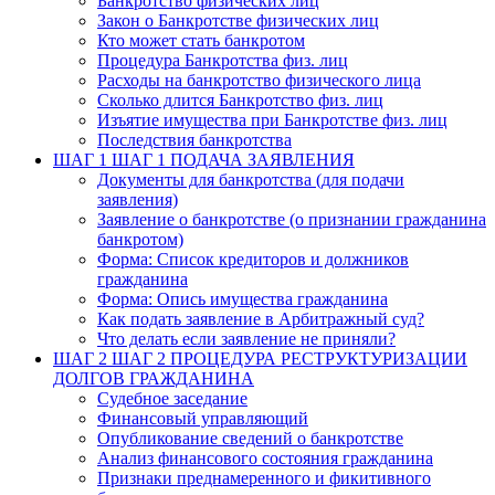
Банкротство физических лиц
Закон о Банкротстве физических лиц
Кто может стать банкротом
Процедура Банкротства физ. лиц
Расходы на банкротство физического лица
Сколько длится Банкротство физ. лиц
Изъятие имущества при Банкротстве физ. лиц
Последствия банкротства
ШАГ 1
ШАГ 1 ПОДАЧА ЗАЯВЛЕНИЯ
Документы для банкротства (для подачи
заявления)
Заявление о банкротстве (о признании гражданина
банкротом)
Форма: Список кредиторов и должников
гражданина
Форма: Опись имущества гражданина
Как подать заявление в Арбитражный суд?
Что делать если заявление не приняли?
ШАГ 2
ШАГ 2 ПРОЦЕДУРА РЕСТРУКТУРИЗАЦИИ
ДОЛГОВ ГРАЖДАНИНА
Судебное заседание
Финансовый управляющий
Опубликование сведений о банкротстве
Анализ финансового состояния гражданина
Признаки преднамеренного и фикитивного