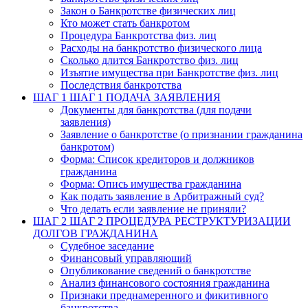
Закон о Банкротстве физических лиц
Кто может стать банкротом
Процедура Банкротства физ. лиц
Расходы на банкротство физического лица
Сколько длится Банкротство физ. лиц
Изъятие имущества при Банкротстве физ. лиц
Последствия банкротства
ШАГ 1
ШАГ 1 ПОДАЧА ЗАЯВЛЕНИЯ
Документы для банкротства (для подачи
заявления)
Заявление о банкротстве (о признании гражданина
банкротом)
Форма: Список кредиторов и должников
гражданина
Форма: Опись имущества гражданина
Как подать заявление в Арбитражный суд?
Что делать если заявление не приняли?
ШАГ 2
ШАГ 2 ПРОЦЕДУРА РЕСТРУКТУРИЗАЦИИ
ДОЛГОВ ГРАЖДАНИНА
Судебное заседание
Финансовый управляющий
Опубликование сведений о банкротстве
Анализ финансового состояния гражданина
Признаки преднамеренного и фикитивного
банкротства