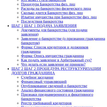
Процедура Банкротства физ. лиц
Расходы на банкротство физического лица
Сколько длится Банкротство физ. лиц
Изъятие имущества при Банкротстве физ. лиц
Последствия банкротства
ШАГ 1
ШАГ 1 ПОДАЧА ЗАЯВЛЕНИЯ
Документы для банкротства (для подачи
заявления)
Заявление о банкротстве (о признании гражданина
банкротом)
Форма: Список кредиторов и должников
гражданина
Форма: Опись имущества гражданина
Как подать заявление в Арбитражный суд?
Что делать если заявление не приняли?
ШАГ 2
ШАГ 2 ПРОЦЕДУРА РЕСТРУКТУРИЗАЦИИ
ДОЛГОВ ГРАЖДАНИНА
Судебное заседание
Финансовый управляющий
Опубликование сведений о банкротстве
Анализ финансового состояния гражданина
Признаки преднамеренного и фикитивного
банкротства
Реестр требований кредиторов