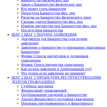
Банкротство физических лиц
Закон о Банкротстве физических лиц
Кто может стать банкротом
Процедура Банкротства физ. лиц
Расходы на банкротство физического лица
Сколько длится Банкротство физ. лиц
Изъятие имущества при Банкротстве физ. лиц
Последствия банкротства
ШАГ 1
ШАГ 1 ПОДАЧА ЗАЯВЛЕНИЯ
Документы для банкротства (для подачи
заявления)
Заявление о банкротстве (о признании гражданина
банкротом)
Форма: Список кредиторов и должников
гражданина
Форма: Опись имущества гражданина
Как подать заявление в Арбитражный суд?
Что делать если заявление не приняли?
ШАГ 2
ШАГ 2 ПРОЦЕДУРА РЕСТРУКТУРИЗАЦИИ
ДОЛГОВ ГРАЖДАНИНА
Судебное заседание
Финансовый управляющий
Опубликование сведений о банкротстве
Анализ финансового состояния гражданина
Признаки преднамеренного и фикитивного