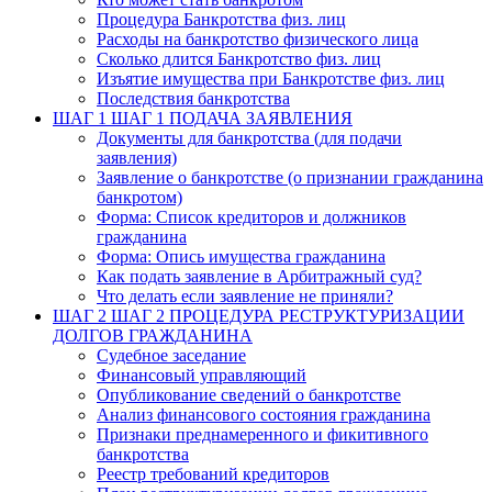
Процедура Банкротства физ. лиц
Расходы на банкротство физического лица
Сколько длится Банкротство физ. лиц
Изъятие имущества при Банкротстве физ. лиц
Последствия банкротства
ШАГ 1
ШАГ 1 ПОДАЧА ЗАЯВЛЕНИЯ
Документы для банкротства (для подачи
заявления)
Заявление о банкротстве (о признании гражданина
банкротом)
Форма: Список кредиторов и должников
гражданина
Форма: Опись имущества гражданина
Как подать заявление в Арбитражный суд?
Что делать если заявление не приняли?
ШАГ 2
ШАГ 2 ПРОЦЕДУРА РЕСТРУКТУРИЗАЦИИ
ДОЛГОВ ГРАЖДАНИНА
Судебное заседание
Финансовый управляющий
Опубликование сведений о банкротстве
Анализ финансового состояния гражданина
Признаки преднамеренного и фикитивного
банкротства
Реестр требований кредиторов