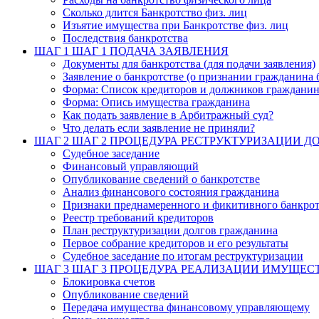
Сколько длится Банкротство физ. лиц
Изъятие имущества при Банкротстве физ. лиц
Последствия банкротства
ШАГ 1
ШАГ 1 ПОДАЧА ЗАЯВЛЕНИЯ
Документы для банкротства (для подачи заявления)
Заявление о банкротстве (о признании гражданина 
Форма: Список кредиторов и должников граждани
Форма: Опись имущества гражданина
Как подать заявление в Арбитражный суд?
Что делать если заявление не приняли?
ШАГ 2
ШАГ 2 ПРОЦЕДУРА РЕСТРУКТУРИЗАЦИИ Д
Судебное заседание
Финансовый управляющий
Опубликование сведений о банкротстве
Анализ финансового состояния гражданина
Признаки преднамеренного и фикитивного банкрот
Реестр требований кредиторов
План реструктуризации долгов гражданина
Первое собрание кредиторов и его результаты
Судебное заседание по итогам реструктуризации
ШАГ 3
ШАГ 3 ПРОЦЕДУРА РЕАЛИЗАЦИИ ИМУЩЕС
Блокировка счетов
Опубликование сведений
Передача имущества финансовому управляющему