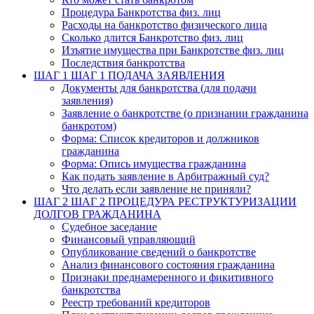
Процедура Банкротства физ. лиц
Расходы на банкротство физического лица
Сколько длится Банкротство физ. лиц
Изъятие имущества при Банкротстве физ. лиц
Последствия банкротства
ШАГ 1
ШАГ 1 ПОДАЧА ЗАЯВЛЕНИЯ
Документы для банкротства (для подачи
заявления)
Заявление о банкротстве (о признании гражданина
банкротом)
Форма: Список кредиторов и должников
гражданина
Форма: Опись имущества гражданина
Как подать заявление в Арбитражный суд?
Что делать если заявление не приняли?
ШАГ 2
ШАГ 2 ПРОЦЕДУРА РЕСТРУКТУРИЗАЦИИ
ДОЛГОВ ГРАЖДАНИНА
Судебное заседание
Финансовый управляющий
Опубликование сведений о банкротстве
Анализ финансового состояния гражданина
Признаки преднамеренного и фикитивного
банкротства
Реестр требований кредиторов