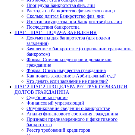
Процедура Банкротства физ. лиц
Расходы на банкротство физического лица
Сколько длится Банкротство физ. лиц
Изъятие имущества при Банкротстве физ. лиц
Последствия банкротства
ШАГ 1
ШАГ 1 ПОДАЧА ЗАЯВЛЕНИЯ
Документы для банкротства (для подачи
заявления)
Заявление о банкротстве (о признании гражданина
банкротом)
Форма: Список кредиторов и должников
гражданина
Форма: Опись имущества гражданина
Как подать заявление в Арбитражный суд?
Что делать если заявление не приняли?
ШАГ 2
ШАГ 2 ПРОЦЕДУРА РЕСТРУКТУРИЗАЦИИ
ДОЛГОВ ГРАЖДАНИНА
Судебное заседание
Финансовый управляющий
Опубликование сведений о банкротстве
Анализ финансового состояния гражданина
Признаки преднамеренного и фикитивного
банкротства
Реестр требований кредиторов