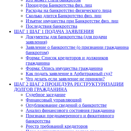
Процедура Банкротства физ. лиц
Расходы на банкротство физического лица
Сколько длится Банкротство физ. лиц
Изъятие имущества при Банкротстве физ. лиц
Последствия банкротства
ШАГ 1
ШАГ 1 ПОДАЧА ЗАЯВЛЕНИЯ
Документы для банкротства (для подачи
заявления)
Заявление о банкротстве (о признании гражданина
банкротом)
Форма: Список кредиторов и должников
гражданина
Форма: Опись имущества гражданина
Как подать заявление в Арбитражный суд?
Что делать если заявление не приняли?
ШАГ 2
ШАГ 2 ПРОЦЕДУРА РЕСТРУКТУРИЗАЦИИ
ДОЛГОВ ГРАЖДАНИНА
Судебное заседание
Финансовый управляющий
Опубликование сведений о банкротстве
Анализ финансового состояния гражданина
Признаки преднамеренного и фикитивного
банкротства
Реестр требований кредиторов