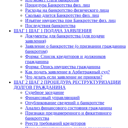
Процедура Банкротства физ. лиц
Расходы на банкротство физического лица
Сколько длится Банкротство физ. лиц
Изъятие имущества при Банкротстве физ. лиц
Последствия банкротства
ШАГ 1
ШАГ 1 ПОДАЧА ЗАЯВЛЕНИЯ
Документы для банкротства (для подачи
заявления)
Заявление о банкротстве (о признании гражданина
банкротом)
Форма: Список кредиторов и должников
гражданина
Форма: Опись имущества гражданина
Как подать заявление в Арбитражный суд?
Что делать если заявление не приняли?
ШАГ 2
ШАГ 2 ПРОЦЕДУРА РЕСТРУКТУРИЗАЦИИ
ДОЛГОВ ГРАЖДАНИНА
Судебное заседание
Финансовый управляющий
Опубликование сведений о банкротстве
Анализ финансового состояния гражданина
Признаки преднамеренного и фикитивного
банкротства
Реестр требований кредиторов