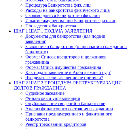
Процедура Банкротства физ. лиц
Расходы на банкротство физического лица
Сколько длится Банкротство физ. лиц
Изъятие имущества при Банкротстве физ. лиц
Последствия банкротства
ШАГ 1
ШАГ 1 ПОДАЧА ЗАЯВЛЕНИЯ
Документы для банкротства (для подачи
заявления)
Заявление о банкротстве (о признании гражданина
банкротом)
Форма: Список кредиторов и должников
гражданина
Форма: Опись имущества гражданина
Как подать заявление в Арбитражный суд?
Что делать если заявление не приняли?
ШАГ 2
ШАГ 2 ПРОЦЕДУРА РЕСТРУКТУРИЗАЦИИ
ДОЛГОВ ГРАЖДАНИНА
Судебное заседание
Финансовый управляющий
Опубликование сведений о банкротстве
Анализ финансового состояния гражданина
Признаки преднамеренного и фикитивного
банкротства
Реестр требований кредиторов