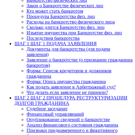
Банкротство физических лиц
Закон о Банкротстве физических лиц
Кто может стать банкротом
Процедура Банкротства физ. лиц
Расходы на банкротство физического лица
Сколько длится Банкротство физ. лиц
Изъятие имущества при Банкротстве физ. лиц
Последствия банкротства
ШАГ 1
ШАГ 1 ПОДАЧА ЗАЯВЛЕНИЯ
Документы для банкротства (для подачи
заявления)
Заявление о банкротстве (о признании гражданина
банкротом)
Форма: Список кредиторов и должников
гражданина
Форма: Опись имущества гражданина
Как подать заявление в Арбитражный суд?
Что делать если заявление не приняли?
ШАГ 2
ШАГ 2 ПРОЦЕДУРА РЕСТРУКТУРИЗАЦИИ
ДОЛГОВ ГРАЖДАНИНА
Судебное заседание
Финансовый управляющий
Опубликование сведений о банкротстве
Анализ финансового состояния гражданина
Признаки преднамеренного и фикитивного