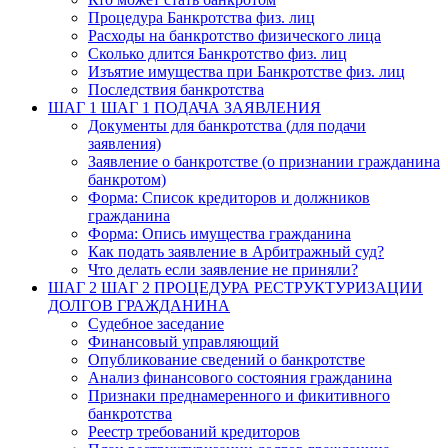
Процедура Банкротства физ. лиц
Расходы на банкротство физического лица
Сколько длится Банкротство физ. лиц
Изъятие имущества при Банкротстве физ. лиц
Последствия банкротства
ШАГ 1
ШАГ 1 ПОДАЧА ЗАЯВЛЕНИЯ
Документы для банкротства (для подачи
заявления)
Заявление о банкротстве (о признании гражданина
банкротом)
Форма: Список кредиторов и должников
гражданина
Форма: Опись имущества гражданина
Как подать заявление в Арбитражный суд?
Что делать если заявление не приняли?
ШАГ 2
ШАГ 2 ПРОЦЕДУРА РЕСТРУКТУРИЗАЦИИ
ДОЛГОВ ГРАЖДАНИНА
Судебное заседание
Финансовый управляющий
Опубликование сведений о банкротстве
Анализ финансового состояния гражданина
Признаки преднамеренного и фикитивного
банкротства
Реестр требований кредиторов