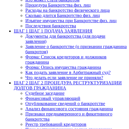
Процедура Банкротства физ. лиц
Расходы на банкротство физического лица
Сколько длится Банкротство физ. лиц
Изъятие имущества при Банкротстве физ. лиц
Последствия банкротства
ШАГ 1
ШАГ 1 ПОДАЧА ЗАЯВЛЕНИЯ
Документы для банкротства (для подачи
заявления)
Заявление о банкротстве (о признании гражданина
банкротом)
Форма: Список кредиторов и должников
гражданина
Форма: Опись имущества гражданина
Как подать заявление в Арбитражный суд?
Что делать если заявление не приняли?
ШАГ 2
ШАГ 2 ПРОЦЕДУРА РЕСТРУКТУРИЗАЦИИ
ДОЛГОВ ГРАЖДАНИНА
Судебное заседание
Финансовый управляющий
Опубликование сведений о банкротстве
Анализ финансового состояния гражданина
Признаки преднамеренного и фикитивного
банкротства
Реестр требований кредиторов