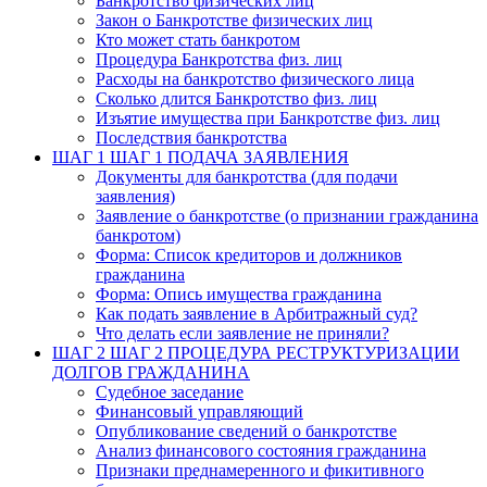
Банкротство физических лиц
Закон о Банкротстве физических лиц
Кто может стать банкротом
Процедура Банкротства физ. лиц
Расходы на банкротство физического лица
Сколько длится Банкротство физ. лиц
Изъятие имущества при Банкротстве физ. лиц
Последствия банкротства
ШАГ 1
ШАГ 1 ПОДАЧА ЗАЯВЛЕНИЯ
Документы для банкротства (для подачи
заявления)
Заявление о банкротстве (о признании гражданина
банкротом)
Форма: Список кредиторов и должников
гражданина
Форма: Опись имущества гражданина
Как подать заявление в Арбитражный суд?
Что делать если заявление не приняли?
ШАГ 2
ШАГ 2 ПРОЦЕДУРА РЕСТРУКТУРИЗАЦИИ
ДОЛГОВ ГРАЖДАНИНА
Судебное заседание
Финансовый управляющий
Опубликование сведений о банкротстве
Анализ финансового состояния гражданина
Признаки преднамеренного и фикитивного