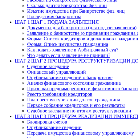
Сколько длится Банкротство физ. лиц
Изъятие имущества при Банкротстве физ. лиц
Последствия банкротства
ШАГ 1
ШАГ 1 ПОДАЧА ЗАЯВЛЕНИЯ
Документы для банкротства (для подачи заявления)
Заявление о банкротстве (о признании гражданина 
Форма: Список кредиторов и должников граждани
Форма: Опись имущества гражданина
Как подать заявление в Арбитражный суд?
Что делать если заявление не приняли?
ШАГ 2
ШАГ 2 ПРОЦЕДУРА РЕСТРУКТУРИЗАЦИИ Д
Судебное заседание
Финансовый управляющий
Опубликование сведений о банкротстве
Анализ финансового состояния гражданина
Признаки преднамеренного и фикитивного банкрот
Реестр требований кредиторов
План реструктуризации долгов гражданина
Первое собрание кредиторов и его результаты
Судебное заседание по итогам реструктуризации
ШАГ 3
ШАГ 3 ПРОЦЕДУРА РЕАЛИЗАЦИИ ИМУЩЕС
Блокировка счетов
Опубликование сведений
Передача имущества финансовому управляющему