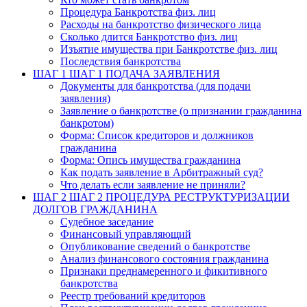
Процедура Банкротства физ. лиц
Расходы на банкротство физического лица
Сколько длится Банкротство физ. лиц
Изъятие имущества при Банкротстве физ. лиц
Последствия банкротства
ШАГ 1
ШАГ 1 ПОДАЧА ЗАЯВЛЕНИЯ
Документы для банкротства (для подачи
заявления)
Заявление о банкротстве (о признании гражданина
банкротом)
Форма: Список кредиторов и должников
гражданина
Форма: Опись имущества гражданина
Как подать заявление в Арбитражный суд?
Что делать если заявление не приняли?
ШАГ 2
ШАГ 2 ПРОЦЕДУРА РЕСТРУКТУРИЗАЦИИ
ДОЛГОВ ГРАЖДАНИНА
Судебное заседание
Финансовый управляющий
Опубликование сведений о банкротстве
Анализ финансового состояния гражданина
Признаки преднамеренного и фикитивного
банкротства
Реестр требований кредиторов