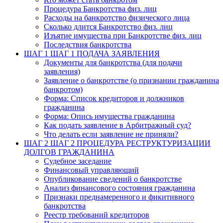
Процедура Банкротства физ. лиц
Расходы на банкротство физического лица
Сколько длится Банкротство физ. лиц
Изъятие имущества при Банкротстве физ. лиц
Последствия банкротства
ШАГ 1
ШАГ 1 ПОДАЧА ЗАЯВЛЕНИЯ
Документы для банкротства (для подачи
заявления)
Заявление о банкротстве (о признании гражданина
банкротом)
Форма: Список кредиторов и должников
гражданина
Форма: Опись имущества гражданина
Как подать заявление в Арбитражный суд?
Что делать если заявление не приняли?
ШАГ 2
ШАГ 2 ПРОЦЕДУРА РЕСТРУКТУРИЗАЦИИ
ДОЛГОВ ГРАЖДАНИНА
Судебное заседание
Финансовый управляющий
Опубликование сведений о банкротстве
Анализ финансового состояния гражданина
Признаки преднамеренного и фикитивного
банкротства
Реестр требований кредиторов