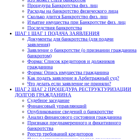
Процедура Банкротства физ. лиц
Расходы на банкротство физического лица
Сколько длится Банкротство физ. лиц
Изъятие имущества при Банкротстве физ. лиц
Последствия банкротства
ШАГ 1
ШАГ 1 ПОДАЧА ЗАЯВЛЕНИЯ
Документы для банкротства (для подачи
заявления)
Заявление о банкротстве (о признании гражданина
банкротом)
Форма: Список кредиторов и должников
гражданина
Форма: Опись имущества гражданина
Как подать заявление в Арбитражный суд?
Что делать если заявление не приняли?
ШАГ 2
ШАГ 2 ПРОЦЕДУРА РЕСТРУКТУРИЗАЦИИ
ДОЛГОВ ГРАЖДАНИНА
Судебное заседание
Финансовый управляющий
Опубликование сведений о банкротстве
Анализ финансового состояния гражданина
Признаки преднамеренного и фикитивного
банкротства
Реестр требований кредиторов