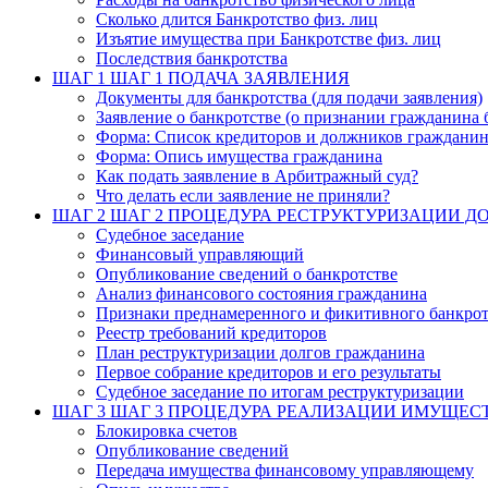
Сколько длится Банкротство физ. лиц
Изъятие имущества при Банкротстве физ. лиц
Последствия банкротства
ШАГ 1
ШАГ 1 ПОДАЧА ЗАЯВЛЕНИЯ
Документы для банкротства (для подачи заявления)
Заявление о банкротстве (о признании гражданина 
Форма: Список кредиторов и должников граждани
Форма: Опись имущества гражданина
Как подать заявление в Арбитражный суд?
Что делать если заявление не приняли?
ШАГ 2
ШАГ 2 ПРОЦЕДУРА РЕСТРУКТУРИЗАЦИИ Д
Судебное заседание
Финансовый управляющий
Опубликование сведений о банкротстве
Анализ финансового состояния гражданина
Признаки преднамеренного и фикитивного банкрот
Реестр требований кредиторов
План реструктуризации долгов гражданина
Первое собрание кредиторов и его результаты
Судебное заседание по итогам реструктуризации
ШАГ 3
ШАГ 3 ПРОЦЕДУРА РЕАЛИЗАЦИИ ИМУЩЕС
Блокировка счетов
Опубликование сведений
Передача имущества финансовому управляющему