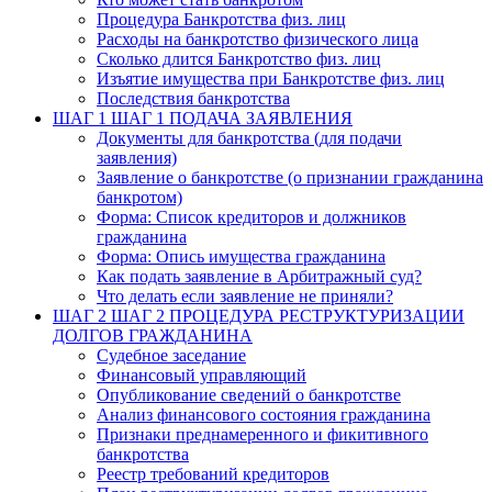
Процедура Банкротства физ. лиц
Расходы на банкротство физического лица
Сколько длится Банкротство физ. лиц
Изъятие имущества при Банкротстве физ. лиц
Последствия банкротства
ШАГ 1
ШАГ 1 ПОДАЧА ЗАЯВЛЕНИЯ
Документы для банкротства (для подачи
заявления)
Заявление о банкротстве (о признании гражданина
банкротом)
Форма: Список кредиторов и должников
гражданина
Форма: Опись имущества гражданина
Как подать заявление в Арбитражный суд?
Что делать если заявление не приняли?
ШАГ 2
ШАГ 2 ПРОЦЕДУРА РЕСТРУКТУРИЗАЦИИ
ДОЛГОВ ГРАЖДАНИНА
Судебное заседание
Финансовый управляющий
Опубликование сведений о банкротстве
Анализ финансового состояния гражданина
Признаки преднамеренного и фикитивного
банкротства
Реестр требований кредиторов