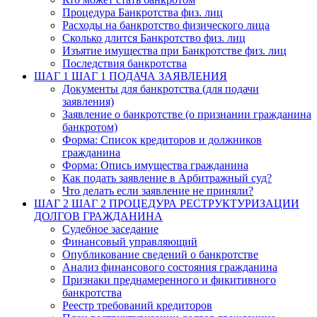
Процедура Банкротства физ. лиц
Расходы на банкротство физического лица
Сколько длится Банкротство физ. лиц
Изъятие имущества при Банкротстве физ. лиц
Последствия банкротства
ШАГ 1
ШАГ 1 ПОДАЧА ЗАЯВЛЕНИЯ
Документы для банкротства (для подачи
заявления)
Заявление о банкротстве (о признании гражданина
банкротом)
Форма: Список кредиторов и должников
гражданина
Форма: Опись имущества гражданина
Как подать заявление в Арбитражный суд?
Что делать если заявление не приняли?
ШАГ 2
ШАГ 2 ПРОЦЕДУРА РЕСТРУКТУРИЗАЦИИ
ДОЛГОВ ГРАЖДАНИНА
Судебное заседание
Финансовый управляющий
Опубликование сведений о банкротстве
Анализ финансового состояния гражданина
Признаки преднамеренного и фикитивного
банкротства
Реестр требований кредиторов