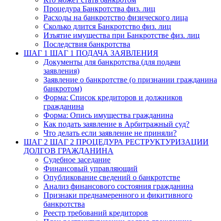
Процедура Банкротства физ. лиц
Расходы на банкротство физического лица
Сколько длится Банкротство физ. лиц
Изъятие имущества при Банкротстве физ. лиц
Последствия банкротства
ШАГ 1
ШАГ 1 ПОДАЧА ЗАЯВЛЕНИЯ
Документы для банкротства (для подачи
заявления)
Заявление о банкротстве (о признании гражданина
банкротом)
Форма: Список кредиторов и должников
гражданина
Форма: Опись имущества гражданина
Как подать заявление в Арбитражный суд?
Что делать если заявление не приняли?
ШАГ 2
ШАГ 2 ПРОЦЕДУРА РЕСТРУКТУРИЗАЦИИ
ДОЛГОВ ГРАЖДАНИНА
Судебное заседание
Финансовый управляющий
Опубликование сведений о банкротстве
Анализ финансового состояния гражданина
Признаки преднамеренного и фикитивного
банкротства
Реестр требований кредиторов