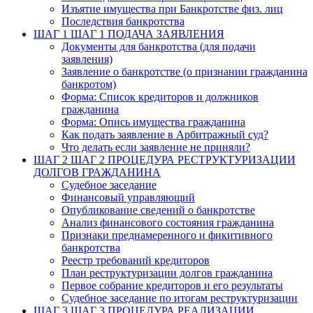
Изъятие имущества при Банкротстве физ. лиц
Последствия банкротства
ШАГ 1
ШАГ 1 ПОДАЧА ЗАЯВЛЕНИЯ
Документы для банкротства (для подачи
заявления)
Заявление о банкротстве (о признании гражданина
банкротом)
Форма: Список кредиторов и должников
гражданина
Форма: Опись имущества гражданина
Как подать заявление в Арбитражный суд?
Что делать если заявление не приняли?
ШАГ 2
ШАГ 2 ПРОЦЕДУРА РЕСТРУКТУРИЗАЦИИ
ДОЛГОВ ГРАЖДАНИНА
Судебное заседание
Финансовый управляющий
Опубликование сведений о банкротстве
Анализ финансового состояния гражданина
Признаки преднамеренного и фикитивного
банкротства
Реестр требований кредиторов
План реструктуризации долгов гражданина
Первое собрание кредиторов и его результаты
Судебное заседание по итогам реструктуризации
ШАГ 3
ШАГ 3 ПРОЦЕДУРА РЕАЛИЗАЦИИ