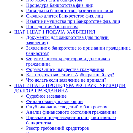
Процедура Банкротства физ. лиц
Расходы на банкротство физического лица
Сколько длится Банкротство физ. лиц
Изъятие имущества при Банкротстве физ. лиц
Последствия банкротства
ШАГ 1
ШАГ 1 ПОДАЧА ЗАЯВЛЕНИЯ
Документы для банкротства (для подачи
заявления)
Заявление о банкротстве (о признании гражданина
банкротом)
Форма: Список кредиторов и должников
гражданина
Форма: Опись имущества гражданина
Как подать заявление в Арбитражный суд?
Что делать если заявление не приняли?
ШАГ 2
ШАГ 2 ПРОЦЕДУРА РЕСТРУКТУРИЗАЦИИ
ДОЛГОВ ГРАЖДАНИНА
Судебное заседание
Финансовый управляющий
Опубликование сведений о банкротстве
Анализ финансового состояния гражданина
Признаки преднамеренного и фикитивного
банкротства
Реестр требований кредиторов