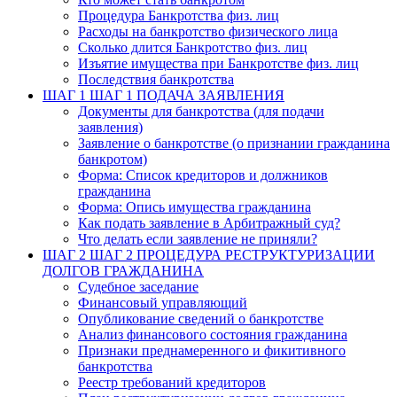
Процедура Банкротства физ. лиц
Расходы на банкротство физического лица
Сколько длится Банкротство физ. лиц
Изъятие имущества при Банкротстве физ. лиц
Последствия банкротства
ШАГ 1
ШАГ 1 ПОДАЧА ЗАЯВЛЕНИЯ
Документы для банкротства (для подачи
заявления)
Заявление о банкротстве (о признании гражданина
банкротом)
Форма: Список кредиторов и должников
гражданина
Форма: Опись имущества гражданина
Как подать заявление в Арбитражный суд?
Что делать если заявление не приняли?
ШАГ 2
ШАГ 2 ПРОЦЕДУРА РЕСТРУКТУРИЗАЦИИ
ДОЛГОВ ГРАЖДАНИНА
Судебное заседание
Финансовый управляющий
Опубликование сведений о банкротстве
Анализ финансового состояния гражданина
Признаки преднамеренного и фикитивного
банкротства
Реестр требований кредиторов