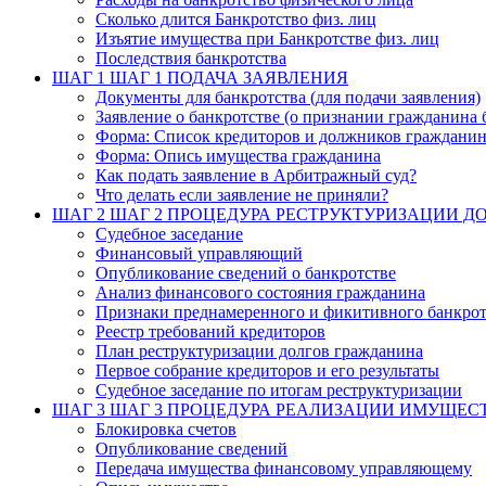
Сколько длится Банкротство физ. лиц
Изъятие имущества при Банкротстве физ. лиц
Последствия банкротства
ШАГ 1
ШАГ 1 ПОДАЧА ЗАЯВЛЕНИЯ
Документы для банкротства (для подачи заявления)
Заявление о банкротстве (о признании гражданина 
Форма: Список кредиторов и должников граждани
Форма: Опись имущества гражданина
Как подать заявление в Арбитражный суд?
Что делать если заявление не приняли?
ШАГ 2
ШАГ 2 ПРОЦЕДУРА РЕСТРУКТУРИЗАЦИИ Д
Судебное заседание
Финансовый управляющий
Опубликование сведений о банкротстве
Анализ финансового состояния гражданина
Признаки преднамеренного и фикитивного банкрот
Реестр требований кредиторов
План реструктуризации долгов гражданина
Первое собрание кредиторов и его результаты
Судебное заседание по итогам реструктуризации
ШАГ 3
ШАГ 3 ПРОЦЕДУРА РЕАЛИЗАЦИИ ИМУЩЕС
Блокировка счетов
Опубликование сведений
Передача имущества финансовому управляющему