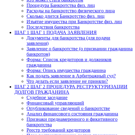
Процедура Банкротства физ. лиц
Расходы на банкротство физического лица
Сколько длится Банкротство физ. лиц
Изъятие имущества при Банкротстве физ. лиц
Последствия банкротства
ШАГ 1
ШАГ 1 ПОДАЧА ЗАЯВЛЕНИЯ
Документы для банкротства (для подачи
заявления)
Заявление о банкротстве (о признании гражданина
банкротом)
Форма: Список кредиторов и должников
гражданина
Форма: Опись имущества гражданина
Как подать заявление в Арбитражный суд?
Что делать если заявление не приняли?
ШАГ 2
ШАГ 2 ПРОЦЕДУРА РЕСТРУКТУРИЗАЦИИ
ДОЛГОВ ГРАЖДАНИНА
Судебное заседание
Финансовый управляющий
Опубликование сведений о банкротстве
Анализ финансового состояния гражданина
Признаки преднамеренного и фикитивного
банкротства
Реестр требований кредиторов