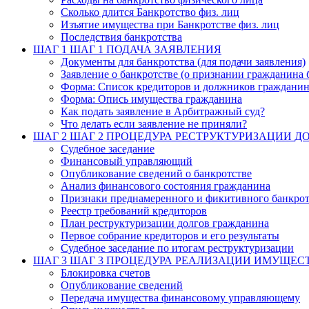
Сколько длится Банкротство физ. лиц
Изъятие имущества при Банкротстве физ. лиц
Последствия банкротства
ШАГ 1
ШАГ 1 ПОДАЧА ЗАЯВЛЕНИЯ
Документы для банкротства (для подачи заявления)
Заявление о банкротстве (о признании гражданина 
Форма: Список кредиторов и должников граждани
Форма: Опись имущества гражданина
Как подать заявление в Арбитражный суд?
Что делать если заявление не приняли?
ШАГ 2
ШАГ 2 ПРОЦЕДУРА РЕСТРУКТУРИЗАЦИИ Д
Судебное заседание
Финансовый управляющий
Опубликование сведений о банкротстве
Анализ финансового состояния гражданина
Признаки преднамеренного и фикитивного банкрот
Реестр требований кредиторов
План реструктуризации долгов гражданина
Первое собрание кредиторов и его результаты
Судебное заседание по итогам реструктуризации
ШАГ 3
ШАГ 3 ПРОЦЕДУРА РЕАЛИЗАЦИИ ИМУЩЕС
Блокировка счетов
Опубликование сведений
Передача имущества финансовому управляющему