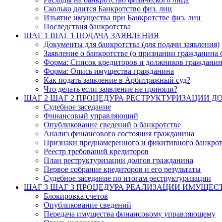
Сколько длится Банкротство физ. лиц
Изъятие имущества при Банкротстве физ. лиц
Последствия банкротства
ШАГ 1
ШАГ 1 ПОДАЧА ЗАЯВЛЕНИЯ
Документы для банкротства (для подачи заявления)
Заявление о банкротстве (о признании гражданина 
Форма: Список кредиторов и должников граждани
Форма: Опись имущества гражданина
Как подать заявление в Арбитражный суд?
Что делать если заявление не приняли?
ШАГ 2
ШАГ 2 ПРОЦЕДУРА РЕСТРУКТУРИЗАЦИИ Д
Судебное заседание
Финансовый управляющий
Опубликование сведений о банкротстве
Анализ финансового состояния гражданина
Признаки преднамеренного и фикитивного банкрот
Реестр требований кредиторов
План реструктуризации долгов гражданина
Первое собрание кредиторов и его результаты
Судебное заседание по итогам реструктуризации
ШАГ 3
ШАГ 3 ПРОЦЕДУРА РЕАЛИЗАЦИИ ИМУЩЕС
Блокировка счетов
Опубликование сведений
Передача имущества финансовому управляющему