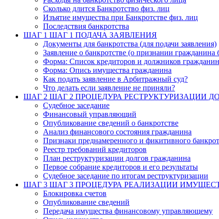
Сколько длится Банкротство физ. лиц
Изъятие имущества при Банкротстве физ. лиц
Последствия банкротства
ШАГ 1
ШАГ 1 ПОДАЧА ЗАЯВЛЕНИЯ
Документы для банкротства (для подачи заявления)
Заявление о банкротстве (о признании гражданина 
Форма: Список кредиторов и должников граждани
Форма: Опись имущества гражданина
Как подать заявление в Арбитражный суд?
Что делать если заявление не приняли?
ШАГ 2
ШАГ 2 ПРОЦЕДУРА РЕСТРУКТУРИЗАЦИИ Д
Судебное заседание
Финансовый управляющий
Опубликование сведений о банкротстве
Анализ финансового состояния гражданина
Признаки преднамеренного и фикитивного банкрот
Реестр требований кредиторов
План реструктуризации долгов гражданина
Первое собрание кредиторов и его результаты
Судебное заседание по итогам реструктуризации
ШАГ 3
ШАГ 3 ПРОЦЕДУРА РЕАЛИЗАЦИИ ИМУЩЕС
Блокировка счетов
Опубликование сведений
Передача имущества финансовому управляющему