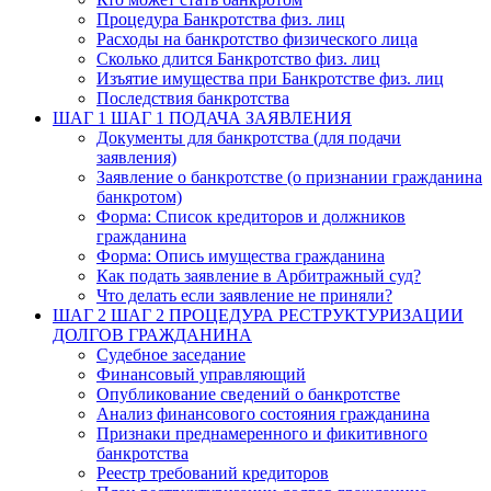
Процедура Банкротства физ. лиц
Расходы на банкротство физического лица
Сколько длится Банкротство физ. лиц
Изъятие имущества при Банкротстве физ. лиц
Последствия банкротства
ШАГ 1
ШАГ 1 ПОДАЧА ЗАЯВЛЕНИЯ
Документы для банкротства (для подачи
заявления)
Заявление о банкротстве (о признании гражданина
банкротом)
Форма: Список кредиторов и должников
гражданина
Форма: Опись имущества гражданина
Как подать заявление в Арбитражный суд?
Что делать если заявление не приняли?
ШАГ 2
ШАГ 2 ПРОЦЕДУРА РЕСТРУКТУРИЗАЦИИ
ДОЛГОВ ГРАЖДАНИНА
Судебное заседание
Финансовый управляющий
Опубликование сведений о банкротстве
Анализ финансового состояния гражданина
Признаки преднамеренного и фикитивного
банкротства
Реестр требований кредиторов