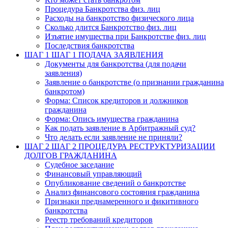
Процедура Банкротства физ. лиц
Расходы на банкротство физического лица
Сколько длится Банкротство физ. лиц
Изъятие имущества при Банкротстве физ. лиц
Последствия банкротства
ШАГ 1
ШАГ 1 ПОДАЧА ЗАЯВЛЕНИЯ
Документы для банкротства (для подачи
заявления)
Заявление о банкротстве (о признании гражданина
банкротом)
Форма: Список кредиторов и должников
гражданина
Форма: Опись имущества гражданина
Как подать заявление в Арбитражный суд?
Что делать если заявление не приняли?
ШАГ 2
ШАГ 2 ПРОЦЕДУРА РЕСТРУКТУРИЗАЦИИ
ДОЛГОВ ГРАЖДАНИНА
Судебное заседание
Финансовый управляющий
Опубликование сведений о банкротстве
Анализ финансового состояния гражданина
Признаки преднамеренного и фикитивного
банкротства
Реестр требований кредиторов