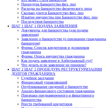
Процедура Банкротства физ. лиц
Расходы на банкротство физического лица
Сколько длится Банкротство физ. лиц
Изъятие имущества при Банкротстве физ. лиц
Последствия банкротства
ШАГ 1
ШАГ 1 ПОДАЧА ЗАЯВЛЕНИЯ
Документы для банкротства (для подачи
заявления)
Заявление о банкротстве (о признании гражданина
банкротом)
Форма: Список кредиторов и должников
гражданина
Форма: Опись имущества гражданина
Как подать заявление в Арбитражный суд?
Что делать если заявление не приняли?
ШАГ 2
ШАГ 2 ПРОЦЕДУРА РЕСТРУКТУРИЗАЦИИ
ДОЛГОВ ГРАЖДАНИНА
Судебное заседание
Финансовый управляющий
Опубликование сведений о банкротстве
Анализ финансового состояния гражданина
Признаки преднамеренного и фикитивного
банкротства
Реестр требований кредиторов