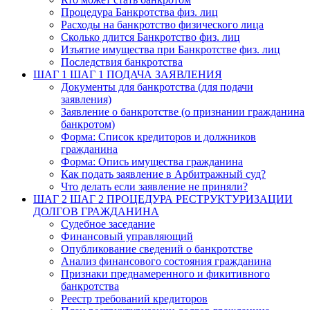
Процедура Банкротства физ. лиц
Расходы на банкротство физического лица
Сколько длится Банкротство физ. лиц
Изъятие имущества при Банкротстве физ. лиц
Последствия банкротства
ШАГ 1
ШАГ 1 ПОДАЧА ЗАЯВЛЕНИЯ
Документы для банкротства (для подачи
заявления)
Заявление о банкротстве (о признании гражданина
банкротом)
Форма: Список кредиторов и должников
гражданина
Форма: Опись имущества гражданина
Как подать заявление в Арбитражный суд?
Что делать если заявление не приняли?
ШАГ 2
ШАГ 2 ПРОЦЕДУРА РЕСТРУКТУРИЗАЦИИ
ДОЛГОВ ГРАЖДАНИНА
Судебное заседание
Финансовый управляющий
Опубликование сведений о банкротстве
Анализ финансового состояния гражданина
Признаки преднамеренного и фикитивного
банкротства
Реестр требований кредиторов