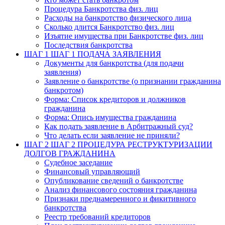
Процедура Банкротства физ. лиц
Расходы на банкротство физического лица
Сколько длится Банкротство физ. лиц
Изъятие имущества при Банкротстве физ. лиц
Последствия банкротства
ШАГ 1
ШАГ 1 ПОДАЧА ЗАЯВЛЕНИЯ
Документы для банкротства (для подачи
заявления)
Заявление о банкротстве (о признании гражданина
банкротом)
Форма: Список кредиторов и должников
гражданина
Форма: Опись имущества гражданина
Как подать заявление в Арбитражный суд?
Что делать если заявление не приняли?
ШАГ 2
ШАГ 2 ПРОЦЕДУРА РЕСТРУКТУРИЗАЦИИ
ДОЛГОВ ГРАЖДАНИНА
Судебное заседание
Финансовый управляющий
Опубликование сведений о банкротстве
Анализ финансового состояния гражданина
Признаки преднамеренного и фикитивного
банкротства
Реестр требований кредиторов