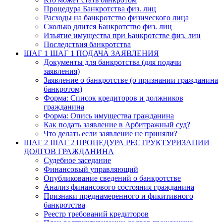
Процедура Банкротства физ. лиц
Расходы на банкротство физического лица
Сколько длится Банкротство физ. лиц
Изъятие имущества при Банкротстве физ. лиц
Последствия банкротства
ШАГ 1
ШАГ 1 ПОДАЧА ЗАЯВЛЕНИЯ
Документы для банкротства (для подачи
заявления)
Заявление о банкротстве (о признании гражданина
банкротом)
Форма: Список кредиторов и должников
гражданина
Форма: Опись имущества гражданина
Как подать заявление в Арбитражный суд?
Что делать если заявление не приняли?
ШАГ 2
ШАГ 2 ПРОЦЕДУРА РЕСТРУКТУРИЗАЦИИ
ДОЛГОВ ГРАЖДАНИНА
Судебное заседание
Финансовый управляющий
Опубликование сведений о банкротстве
Анализ финансового состояния гражданина
Признаки преднамеренного и фикитивного
банкротства
Реестр требований кредиторов