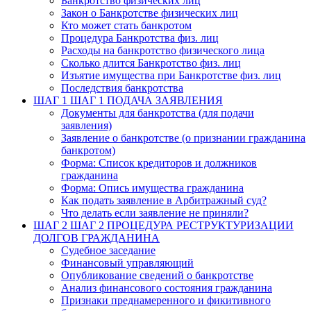
Банкротство физических лиц
Закон о Банкротстве физических лиц
Кто может стать банкротом
Процедура Банкротства физ. лиц
Расходы на банкротство физического лица
Сколько длится Банкротство физ. лиц
Изъятие имущества при Банкротстве физ. лиц
Последствия банкротства
ШАГ 1
ШАГ 1 ПОДАЧА ЗАЯВЛЕНИЯ
Документы для банкротства (для подачи
заявления)
Заявление о банкротстве (о признании гражданина
банкротом)
Форма: Список кредиторов и должников
гражданина
Форма: Опись имущества гражданина
Как подать заявление в Арбитражный суд?
Что делать если заявление не приняли?
ШАГ 2
ШАГ 2 ПРОЦЕДУРА РЕСТРУКТУРИЗАЦИИ
ДОЛГОВ ГРАЖДАНИНА
Судебное заседание
Финансовый управляющий
Опубликование сведений о банкротстве
Анализ финансового состояния гражданина
Признаки преднамеренного и фикитивного