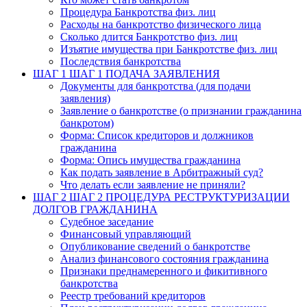
Процедура Банкротства физ. лиц
Расходы на банкротство физического лица
Сколько длится Банкротство физ. лиц
Изъятие имущества при Банкротстве физ. лиц
Последствия банкротства
ШАГ 1
ШАГ 1 ПОДАЧА ЗАЯВЛЕНИЯ
Документы для банкротства (для подачи
заявления)
Заявление о банкротстве (о признании гражданина
банкротом)
Форма: Список кредиторов и должников
гражданина
Форма: Опись имущества гражданина
Как подать заявление в Арбитражный суд?
Что делать если заявление не приняли?
ШАГ 2
ШАГ 2 ПРОЦЕДУРА РЕСТРУКТУРИЗАЦИИ
ДОЛГОВ ГРАЖДАНИНА
Судебное заседание
Финансовый управляющий
Опубликование сведений о банкротстве
Анализ финансового состояния гражданина
Признаки преднамеренного и фикитивного
банкротства
Реестр требований кредиторов