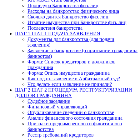
Процедура Банкротства физ. лиц
Расходы на банкротство физического лица
Сколько длится Банкротство физ. лиц
Изъятие имущества при Банкротстве физ. лиц
Последствия банкротства
ШАГ 1
ШАГ 1 ПОДАЧА ЗАЯВЛЕНИЯ
Документы для банкротства (для подачи
заявления)
Заявление о банкротстве (о признании гражданина
банкротом)
Форма: Список кредиторов и должников
гражданина
Форма: Опись имущества гражданина
Как подать заявление в Арбитражный суд?
Что делать если заявление не приняли?
ШАГ 2
ШАГ 2 ПРОЦЕДУРА РЕСТРУКТУРИЗАЦИИ
ДОЛГОВ ГРАЖДАНИНА
Судебное заседание
Финансовый управляющий
Опубликование сведений о банкротстве
Анализ финансового состояния гражданина
Признаки преднамеренного и фикитивного
банкротства
Реестр требований кредиторов