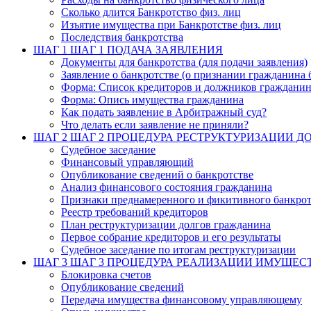
Сколько длится Банкротство физ. лиц
Изъятие имущества при Банкротстве физ. лиц
Последствия банкротства
ШАГ 1
ШАГ 1 ПОДАЧА ЗАЯВЛЕНИЯ
Документы для банкротства (для подачи заявления)
Заявление о банкротстве (о признании гражданина 
Форма: Список кредиторов и должников граждани
Форма: Опись имущества гражданина
Как подать заявление в Арбитражный суд?
Что делать если заявление не приняли?
ШАГ 2
ШАГ 2 ПРОЦЕДУРА РЕСТРУКТУРИЗАЦИИ Д
Судебное заседание
Финансовый управляющий
Опубликование сведений о банкротстве
Анализ финансового состояния гражданина
Признаки преднамеренного и фикитивного банкрот
Реестр требований кредиторов
План реструктуризации долгов гражданина
Первое собрание кредиторов и его результаты
Судебное заседание по итогам реструктуризации
ШАГ 3
ШАГ 3 ПРОЦЕДУРА РЕАЛИЗАЦИИ ИМУЩЕС
Блокировка счетов
Опубликование сведений
Передача имущества финансовому управляющему