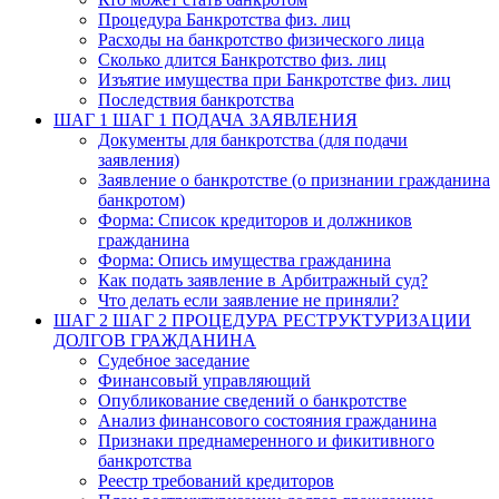
Процедура Банкротства физ. лиц
Расходы на банкротство физического лица
Сколько длится Банкротство физ. лиц
Изъятие имущества при Банкротстве физ. лиц
Последствия банкротства
ШАГ 1
ШАГ 1 ПОДАЧА ЗАЯВЛЕНИЯ
Документы для банкротства (для подачи
заявления)
Заявление о банкротстве (о признании гражданина
банкротом)
Форма: Список кредиторов и должников
гражданина
Форма: Опись имущества гражданина
Как подать заявление в Арбитражный суд?
Что делать если заявление не приняли?
ШАГ 2
ШАГ 2 ПРОЦЕДУРА РЕСТРУКТУРИЗАЦИИ
ДОЛГОВ ГРАЖДАНИНА
Судебное заседание
Финансовый управляющий
Опубликование сведений о банкротстве
Анализ финансового состояния гражданина
Признаки преднамеренного и фикитивного
банкротства
Реестр требований кредиторов