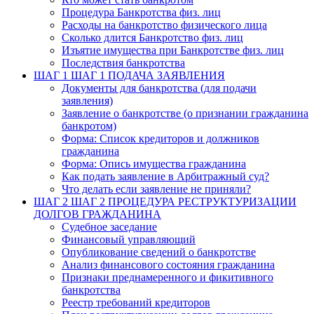
Процедура Банкротства физ. лиц
Расходы на банкротство физического лица
Сколько длится Банкротство физ. лиц
Изъятие имущества при Банкротстве физ. лиц
Последствия банкротства
ШАГ 1
ШАГ 1 ПОДАЧА ЗАЯВЛЕНИЯ
Документы для банкротства (для подачи
заявления)
Заявление о банкротстве (о признании гражданина
банкротом)
Форма: Список кредиторов и должников
гражданина
Форма: Опись имущества гражданина
Как подать заявление в Арбитражный суд?
Что делать если заявление не приняли?
ШАГ 2
ШАГ 2 ПРОЦЕДУРА РЕСТРУКТУРИЗАЦИИ
ДОЛГОВ ГРАЖДАНИНА
Судебное заседание
Финансовый управляющий
Опубликование сведений о банкротстве
Анализ финансового состояния гражданина
Признаки преднамеренного и фикитивного
банкротства
Реестр требований кредиторов