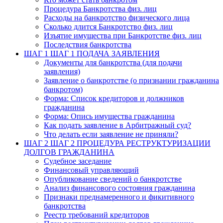
Процедура Банкротства физ. лиц
Расходы на банкротство физического лица
Сколько длится Банкротство физ. лиц
Изъятие имущества при Банкротстве физ. лиц
Последствия банкротства
ШАГ 1
ШАГ 1 ПОДАЧА ЗАЯВЛЕНИЯ
Документы для банкротства (для подачи
заявления)
Заявление о банкротстве (о признании гражданина
банкротом)
Форма: Список кредиторов и должников
гражданина
Форма: Опись имущества гражданина
Как подать заявление в Арбитражный суд?
Что делать если заявление не приняли?
ШАГ 2
ШАГ 2 ПРОЦЕДУРА РЕСТРУКТУРИЗАЦИИ
ДОЛГОВ ГРАЖДАНИНА
Судебное заседание
Финансовый управляющий
Опубликование сведений о банкротстве
Анализ финансового состояния гражданина
Признаки преднамеренного и фикитивного
банкротства
Реестр требований кредиторов