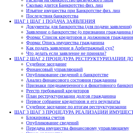
Сколько длится Банкротство физ. лиц
Изъятие имущества при Банкротстве физ. лиц
Последствия банкротства
ШАГ 1
ШАГ 1 ПОДАЧА ЗАЯВЛЕНИЯ
Документы для банкротства (для подачи заявления)
Заявление о банкротстве (о признании гражданина 
Форма: Список кредиторов и должников граждани
Форма: Опись имущества гражданина
Как подать заявление в Арбитражный суд?
Что делать если заявление не приняли?
ШАГ 2
ШАГ 2 ПРОЦЕДУРА РЕСТРУКТУРИЗАЦИИ Д
Судебное заседание
Финансовый управляющий
Опубликование сведений о банкротстве
Анализ финансового состояния гражданина
Признаки преднамеренного и фикитивного банкрот
Реестр требований кредиторов
План реструктуризации долгов гражданина
Первое собрание кредиторов и его результаты
Судебное заседание по итогам реструктуризации
ШАГ 3
ШАГ 3 ПРОЦЕДУРА РЕАЛИЗАЦИИ ИМУЩЕС
Блокировка счетов
Опубликование сведений
Передача имущества финансовому управляющему