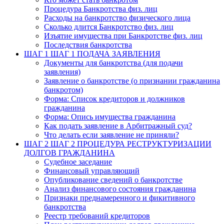
Процедура Банкротства физ. лиц
Расходы на банкротство физического лица
Сколько длится Банкротство физ. лиц
Изъятие имущества при Банкротстве физ. лиц
Последствия банкротства
ШАГ 1
ШАГ 1 ПОДАЧА ЗАЯВЛЕНИЯ
Документы для банкротства (для подачи
заявления)
Заявление о банкротстве (о признании гражданина
банкротом)
Форма: Список кредиторов и должников
гражданина
Форма: Опись имущества гражданина
Как подать заявление в Арбитражный суд?
Что делать если заявление не приняли?
ШАГ 2
ШАГ 2 ПРОЦЕДУРА РЕСТРУКТУРИЗАЦИИ
ДОЛГОВ ГРАЖДАНИНА
Судебное заседание
Финансовый управляющий
Опубликование сведений о банкротстве
Анализ финансового состояния гражданина
Признаки преднамеренного и фикитивного
банкротства
Реестр требований кредиторов