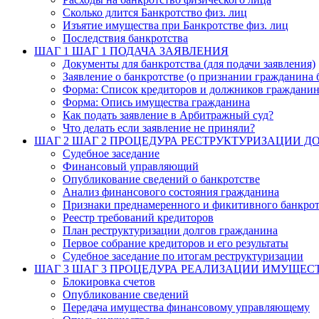
Сколько длится Банкротство физ. лиц
Изъятие имущества при Банкротстве физ. лиц
Последствия банкротства
ШАГ 1
ШАГ 1 ПОДАЧА ЗАЯВЛЕНИЯ
Документы для банкротства (для подачи заявления)
Заявление о банкротстве (о признании гражданина 
Форма: Список кредиторов и должников граждани
Форма: Опись имущества гражданина
Как подать заявление в Арбитражный суд?
Что делать если заявление не приняли?
ШАГ 2
ШАГ 2 ПРОЦЕДУРА РЕСТРУКТУРИЗАЦИИ Д
Судебное заседание
Финансовый управляющий
Опубликование сведений о банкротстве
Анализ финансового состояния гражданина
Признаки преднамеренного и фикитивного банкрот
Реестр требований кредиторов
План реструктуризации долгов гражданина
Первое собрание кредиторов и его результаты
Судебное заседание по итогам реструктуризации
ШАГ 3
ШАГ 3 ПРОЦЕДУРА РЕАЛИЗАЦИИ ИМУЩЕС
Блокировка счетов
Опубликование сведений
Передача имущества финансовому управляющему